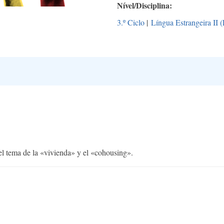
Nível/Disciplina
3.º Ciclo
|
Língua Estrangeira II 
l tema de la «vivienda» y el «cohousing».