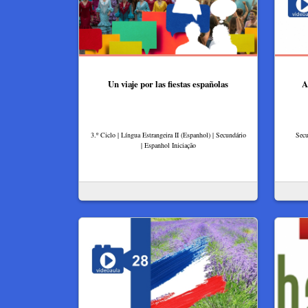
Un viaje por las fiestas españolas
A
3.º Ciclo | Língua Estrangeira II (Espanhol) | Secundário
Secu
| Espanhol Iniciação