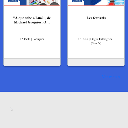
"A que sabe a Lua?", de
Les festivals
Michael Grejniec. O…
1.º Ciclo | Português
3.º Ciclo | Língua Estrangeira II
(Francês)
Ver mais