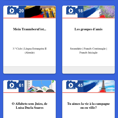
Mein Traumberuf ist...
Les groupes d´amis
3.º Ciclo | Língua Estrangeira II
Secundário | Francês Continuação |
(Alemão)
Francês Iniciação
O Alfabeto sem Juízo, de
Tu aimes la vie à la campagne
Luísa Ducla Soares
ou en ville?