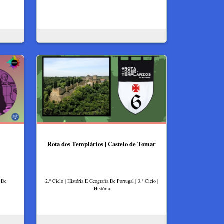
Rota dos Templários | Castelo de Tomar
a De
2.º Ciclo | História E Geografia De Portugal | 3.º Ciclo |
História