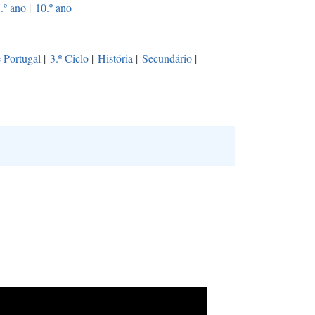
.º ano
|
10.º ano
e Portugal
|
3.º Ciclo
|
História
|
Secundário
|