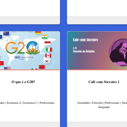
O que é o G20?
Café com Sócrates 1
ário | Economia A | Economia C | Profissionais
Secundário | Filosofia | Profissionais | Áre
Integração