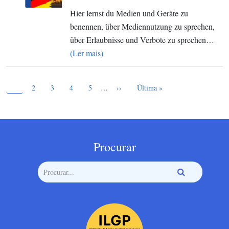
Hier lernst du Medien und Geräte zu
benennen, über Mediennutzung zu sprechen,
über Erlaubnisse und Verbote zu sprechen…
(Ler mais)
Página atual
Paginação
1
Page
Page
Page
Page
Próxima página
Última página
2
3
4
5
…
››
Última »
Procurar