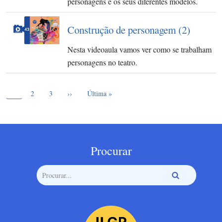
personagens e os seus diferentes modelos.
Construção de personagem (2)
Nesta videoaula vamos ver como se trabalham
personagens no teatro.
Página atual
Paginação
1
Page
Page
Próxima página
Última página
2
3
››
Última »
Procurar