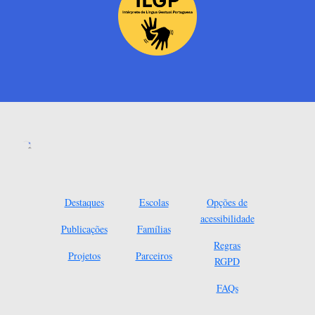
Destaques
Escolas
Opções de
acessibilidade
Publicações
Famílias
Regras
Projetos
Parceiros
RGPD
FAQs