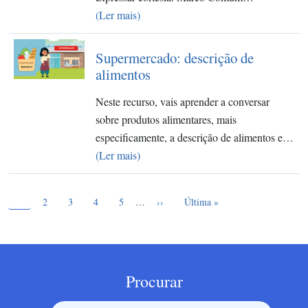
(Ler mais)
Supermercado: descrição de
alimentos
Neste recurso, vais aprender a conversar
sobre produtos alimentares, mais
especificamente, a descrição de alimentos e…
(Ler mais)
Página atual
Paginação
1
Page
Page
Page
Page
Próxima página
Última página
2
3
4
5
…
››
Última »
Procurar