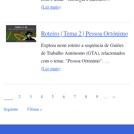
(Ler mais)
Roteiro | Tema 2 | Pessoa Ortónimo
Explora neste roteiro a sequência de Guiões
de Trabalho Autónomo (GTA), relacionados
com o tema: "Pessoa Ortónimo". …
(Ler mais)
Página atual
Paginação
1
Page
Page
Page
Page
Page
Page
Page
Page
Próxima pág
2
3
4
5
6
7
8
9
…
››
Última página
Seguinte
Última »