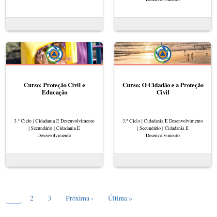
Curso: Proteção Civil e
Curso: O Cidadão e a Proteção
Educação
Civil
3.º Ciclo | Cidadania E Desenvolvimento
3.º Ciclo | Cidadania E Desenvolvimento
| Secundário | Cidadania E
| Secundário | Cidadania E
Desenvolvimento
Desenvolvimento
Página atual
Paginação
1
Page
Page
Próxima página
Última página
2
3
Próxima ›
Última »