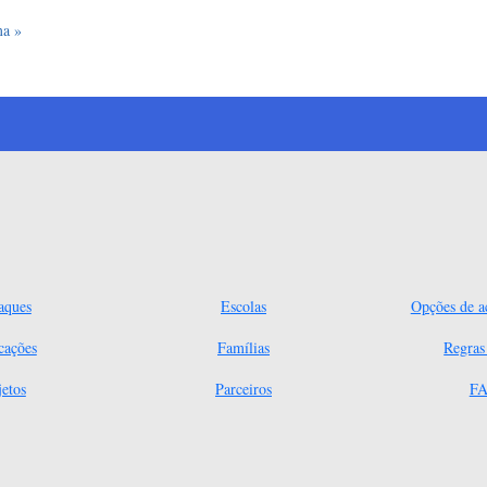
a página
ma »
aques
Escolas
Opções de ac
cações
Famílias
Regra
jetos
Parceiros
FA