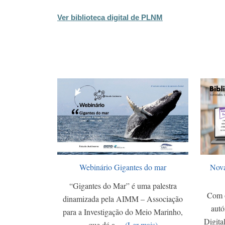
Ver biblioteca digital de PLNM
Webinário Gigantes do mar
Nova
“Gigantes do Mar” é uma palestra
Com o
dinamizada pela AIMM – Associação
autó
para a Investigação do Meio Marinho,
Digita
que dá a…
(Ler mais)