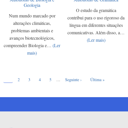
Geologia
O estudo da gramática
Num mundo marcado por
contribui para o uso rigoroso da
alterações climáticas,
língua em diferentes situações
problemas ambientais e
comunicativas. Além disso, a…
avanços biotecnológicos,
(Ler mais)
compreender Biologia e…
(Ler
mais)
Página atual
Paginação
1
Page
Page
Page
Page
Próxima página
Última página
2
3
4
5
…
Seguinte ›
Última »