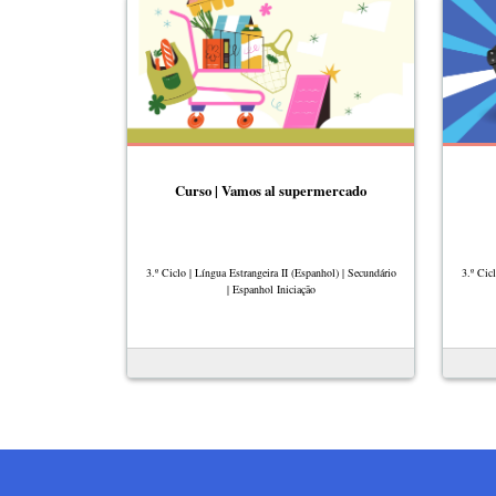
Curso | Vamos al supermercado
3.º Ciclo | Língua Estrangeira II (Espanhol) | Secundário
3.º Cic
| Espanhol Iniciação