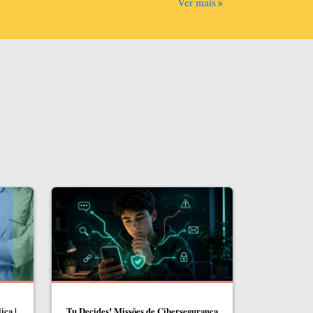
Ver mais
ica |
Tu Decides! Missões de Cibersegurança