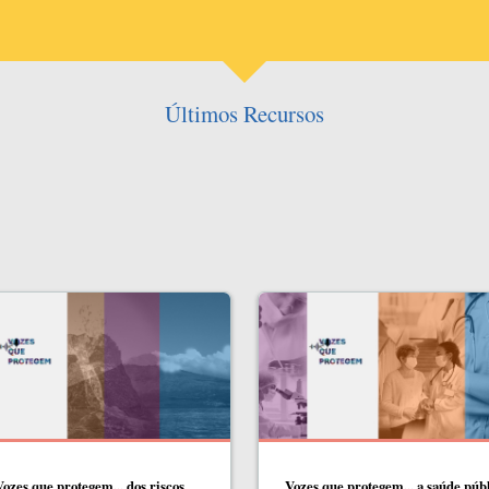
Últimos Recursos
ozes que protegem... dos riscos
Vozes que protegem... a saúde públ