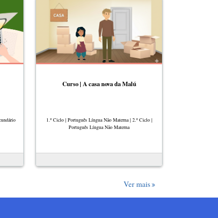
Curso | A casa nova da Malú
cundário
1.º Ciclo | Português Língua Não Materna | 2.º Ciclo |
Português Língua Não Materna
Ver mais