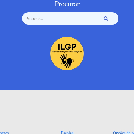
Procurar
aques
Escolas
Opções de ac