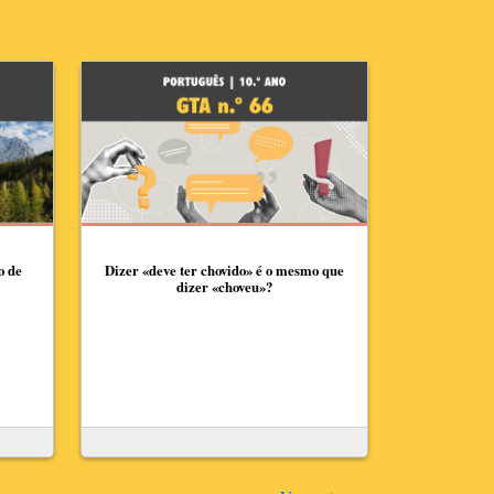
o de
Dizer «deve ter chovido» é o mesmo que
dizer «choveu»?