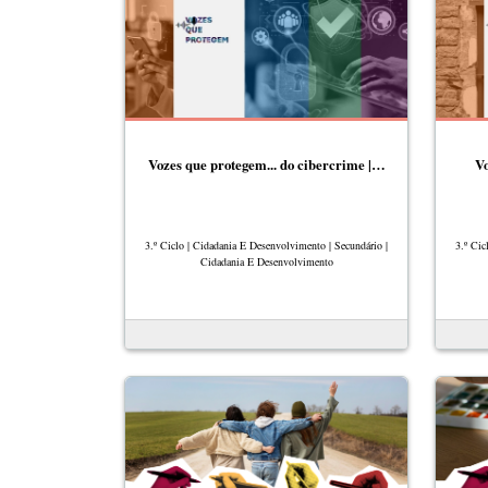
Vozes que protegem... do cibercrime |…
Vo
3.º Ciclo | Cidadania E Desenvolvimento | Secundário |
3.º Cic
Cidadania E Desenvolvimento