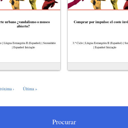
rte urbano ¿vandalismo o museo
Comprar por impulso: el coste invi
abierto?
lo | Língua Estrangeira II (Espanhol) | Secundário
3.º Ciclo | Língua Estrangeira II (Espanhol) | Se
| Espanhol Iniciação
| Espanhol Iniciação
róxima página
Última página
róxima ›
Última »
Procurar