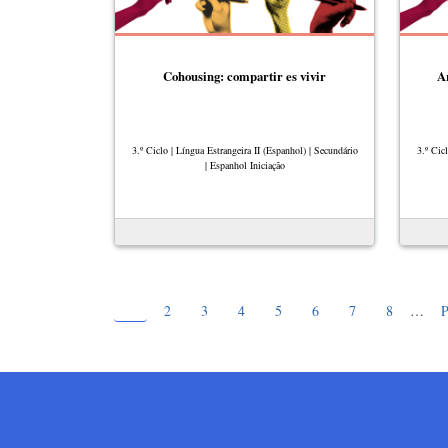
Cohousing: compartir es vivir
A
3.º Ciclo | Língua Estrangeira II (Espanhol) | Secundário
3.º Cic
| Espanhol Iniciação
Página atual
Paginação
1
Page
Page
Page
Page
Page
Page
Page
P
2
3
4
5
6
7
8
…
P