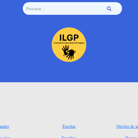
aques
Escolas
Opções de ac
cações
Famílias
Regra