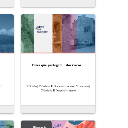
os…
Vozes que protegem... dos riscos…
 E
3.º Ciclo | Cidadania E Desenvolvimento | Secundário |
Cidadania E Desenvolvimento