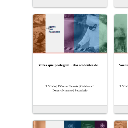
Vozes que protegem... dos acidentes de…
Vozes
3.º Ciclo | Ciências Naturais | Cidadania E
3.º Cic
Desenvolvimento | Secundário