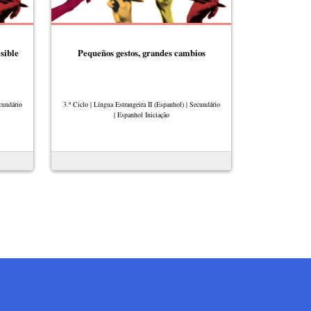
sible
Pequeños gestos, grandes cambios
cundário
3.º Ciclo | Língua Estrangeira II (Espanhol) | Secundário
| Espanhol Iniciação