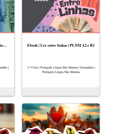
 não…
Ebook | Ler entre linhas | PLNM A2 e B1
ndário |
3.º Ciclo | Português Língua Não Materna | Secundário |
Português Língua Não Materna