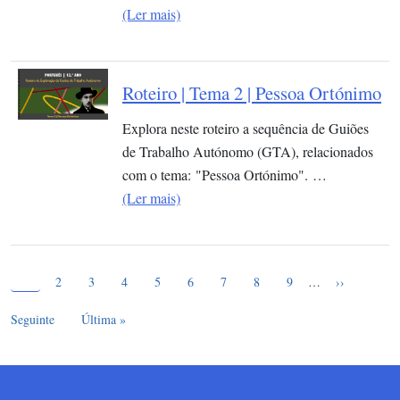
(Ler mais)
Roteiro | Tema 2 | Pessoa Ortónimo
Explora neste roteiro a sequência de Guiões
de Trabalho Autónomo (GTA), relacionados
com o tema: "Pessoa Ortónimo". …
(Ler mais)
Página atual
Paginação
1
Page
Page
Page
Page
Page
Page
Page
Page
Próxima pág
2
3
4
5
6
7
8
9
…
››
Última página
Seguinte
Última »