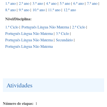
1.º ano
|
2.º ano
|
3.º ano
|
4.º ano
|
5.º ano
|
6.º ano
|
7.º ano
|
8.º ano
|
9.º ano
|
10.º ano
|
11.º ano
|
12.º ano
Nível/Disciplina
1.º Ciclo
|
Português Língua Não Materna
|
2.º Ciclo
|
Português Língua Não Materna
|
3.º Ciclo
|
Português Língua Não Materna
|
Secundário
|
Português Língua Não Materna
Atividades
Número de etapas
1