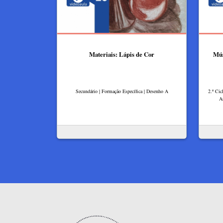
Materiais: Lápis de Cor
Mús
Secundário | Formação Específica | Desenho A
2.º Cic
Ar