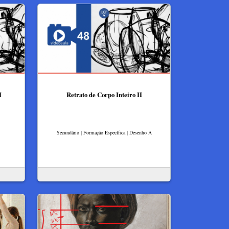
I
Retrato de Corpo Inteiro II
Secundário | Formação Específica | Desenho A