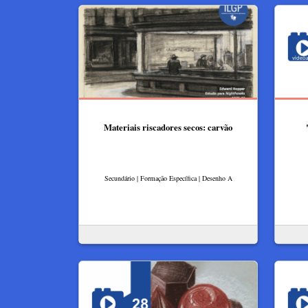
Materiais riscadores secos: carvão
Secundário | Formação Específica | Desenho A