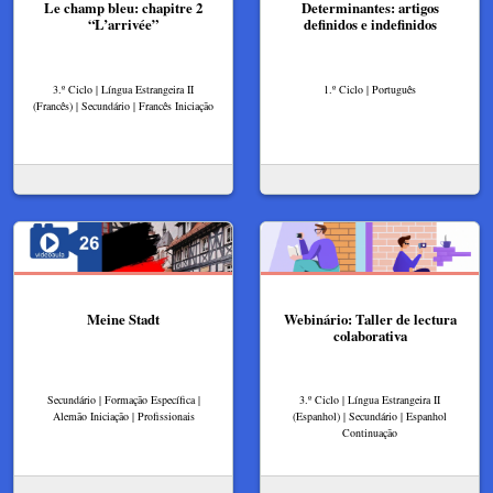
Le champ bleu: chapitre 2
Determinantes: artigos
“L’arrivée”
definidos e indefinidos
3.º Ciclo | Língua Estrangeira II
1.º Ciclo | Português
(Francês) | Secundário | Francês Iniciação
Meine Stadt
Webinário: Taller de lectura
colaborativa
Secundário | Formação Específica |
3.º Ciclo | Língua Estrangeira II
Alemão Iniciação | Profissionais
(Espanhol) | Secundário | Espanhol
Continuação