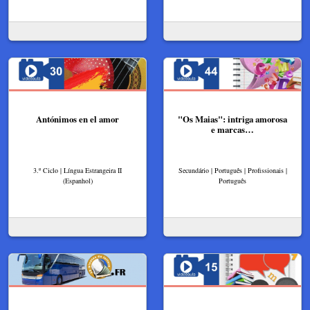
Antónimos en el amor
"Os Maias": intriga amorosa
e marcas…
3.º Ciclo | Língua Estrangeira II
Secundário | Português | Profissionais |
(Espanhol)
Português