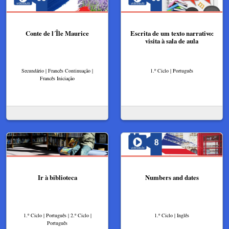
Conte de l´Île Maurice
Escrita de um texto narrativo:
visita à sala de aula
Secundário | Francês Continuação |
1.º Ciclo | Português
Francês Iniciação
Ir à biblioteca​
Numbers and dates
1.º Ciclo | Português | 2.º Ciclo |
1.º Ciclo | Inglês
Português