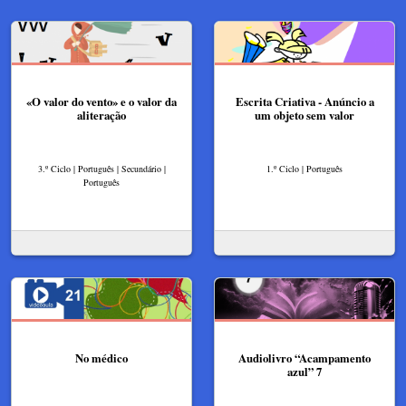
«O valor do vento» e o valor da
Escrita Criativa - Anúncio a
aliteração
um objeto sem valor
3.º Ciclo | Português | Secundário |
1.º Ciclo | Português
Português
No médico
Audiolivro “Acampamento
azul” 7