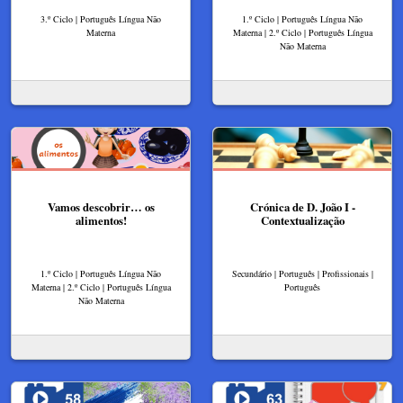
3.º Ciclo | Português Língua Não
1.º Ciclo | Português Língua Não
Materna
Materna | 2.º Ciclo | Português Língua
Não Materna
Vamos descobrir… os
Crónica de D. João I -
alimentos!
Contextualização
1.º Ciclo | Português Língua Não
Secundário | Português | Profissionais |
Materna | 2.º Ciclo | Português Língua
Português
Não Materna