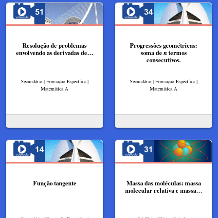
Resolução de problemas
Progressões geométricas:
envolvendo as derivadas de…
soma de 𝑛 termos
consecutivos.
Secundário | Formação Específica |
Secundário | Formação Específica |
Matemática A
Matemática A
Função tangente
Massa das moléculas: massa
molecular relativa e massa…