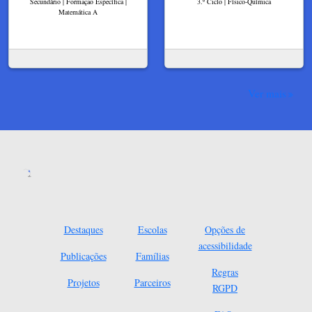
Secundário | Formação Específica |
3.º Ciclo | Físico-Química
Matemática A
Ver mais
Destaques
Escolas
Opções de
acessibilidade
Publicações
Famílias
Regras
Projetos
Parceiros
RGPD