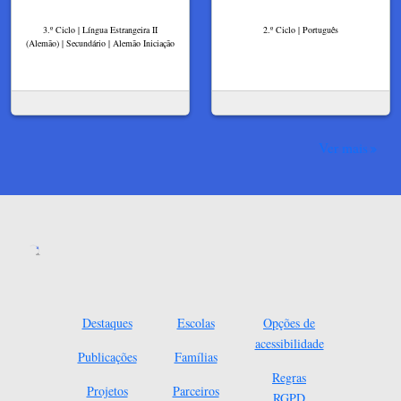
3.º Ciclo | Língua Estrangeira II
2.º Ciclo | Português
(Alemão) | Secundário | Alemão Iniciação
Ver mais
Destaques
Escolas
Opções de
acessibilidade
Publicações
Famílias
Regras
Projetos
Parceiros
RGPD