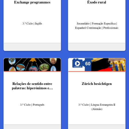
Exchange programmes
Éxodo rural
3.º Ciclo | Inglês
Secundário | Formação Específica |
Espanhol Continuação | Profissionais
Relações de sentido entre
Zürich besichtigen
palavras: hiperónimos e…
3.º Ciclo | Português
3.º Ciclo | Língua Estrangeira II
(Alemão)