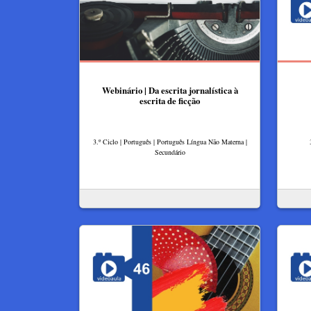
Webinário | Da escrita jornalística à
escrita de ficção
3.º Ciclo | Português | Português Língua Não Materna |
Secundário