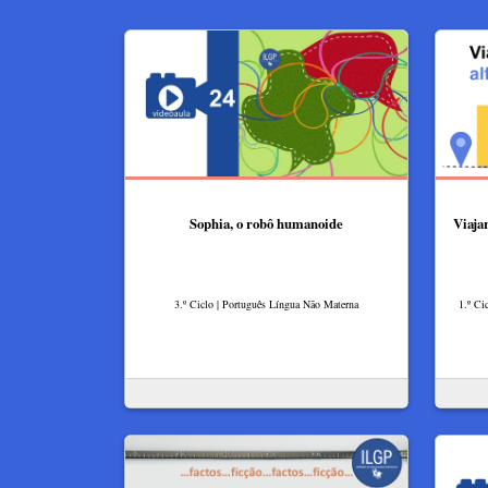
Sophia, o robô humanoide
Viajar
3.º Ciclo | Português Língua Não Materna
1.º Ci