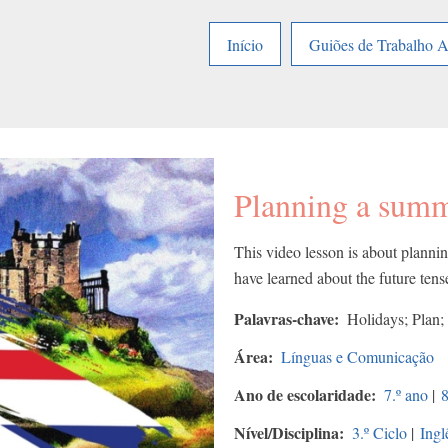
Início
Guiões de Trabalho 
Planning a summ
This video lesson is about planni
have learned about the future ten
Palavras-chave
Holidays; Plan;
Área
Línguas e Comunicação
Ano de escolaridade
7.º ano
|
8
Nível/Disciplina
3.º Ciclo
|
Ingl