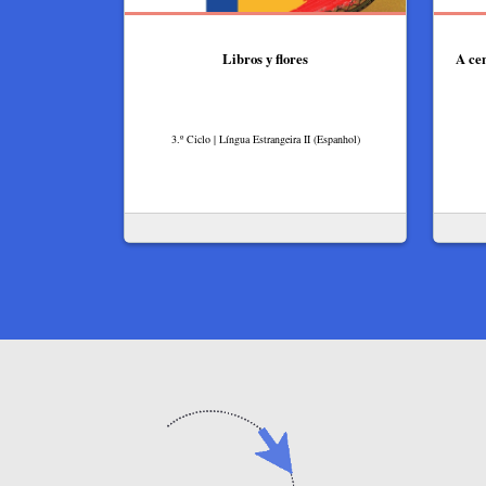
Libros y flores
A cen
3.º Ciclo | Língua Estrangeira II (Espanhol)