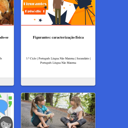
ndo-se
Figurantes: caracterização física
ês
3.º Ciclo | Português Língua Não Materna | Secundário |
Português Língua Não Materna