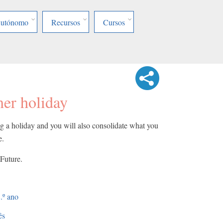
Autónomo
Recursos
Cursos
er holiday
ng a holiday and you will also consolidate what you
se.
 Future.
.º ano
ês