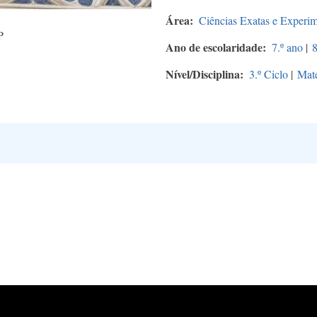
Área
Ciências Exatas e Experim
P
Ano de escolaridade
7.º ano
|
8
Nível/Disciplina
3.º Ciclo
|
Mat