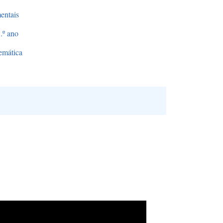
entais
.º ano
emática