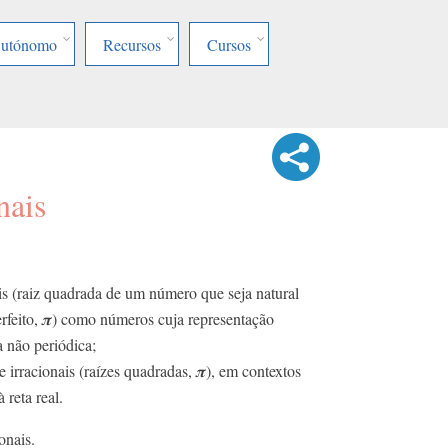
Autónomo
Recursos
Cursos
nais
ais (raiz quadrada de um número que seja natural
rfeito, 𝝅) como números cuja representação
a não periódica;
irracionais (raízes quadradas, 𝝅), em contextos
 reta real.
onais.