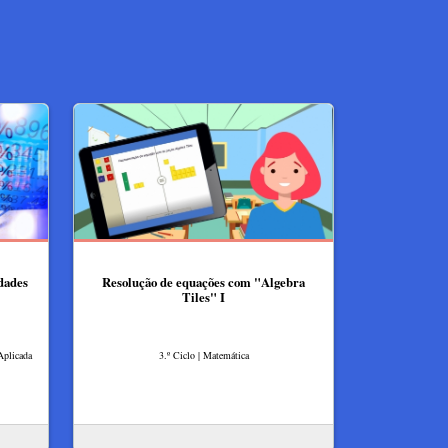
idades
Resolução de equações com "Algebra
Tiles"​ I
Aplicada
3.º Ciclo | Matemática