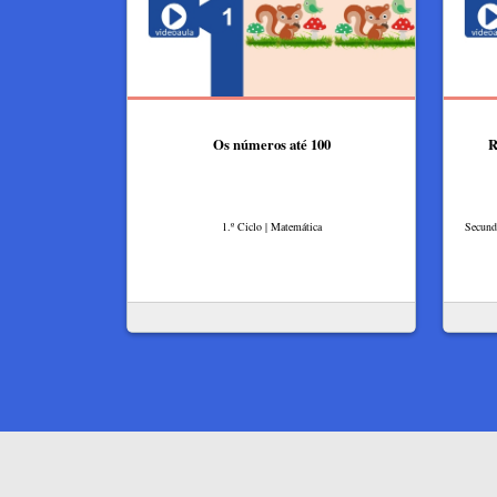
Os números até 100
R
1.º Ciclo | Matemática
Secundá