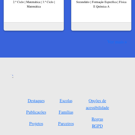
2.º Ciclo | Matemática | 3.º Ciclo |
Secundário | Formação Específica | Física
Matemática
E Química A
Ver mais
Destaques
Escolas
Opções de
acessibilidade
Publicações
Famílias
Regras
Projetos
Parceiros
RGPD