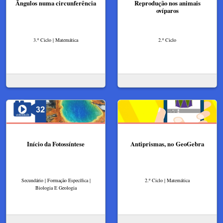
Ângulos numa circunferência
Reprodução nos animais
ovíparos
3.º Ciclo | Matemática
2.º Ciclo
Início da Fotossíntese
Antiprismas, no GeoGebra
Secundário | Formação Específica |
2.º Ciclo | Matemática
Biologia E Geologia