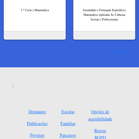
1.º Ciclo | Matemática
Secundário | Formação Específica |
Matemática Aplicada Às Ciências
Sociais | Profissionais
Ver mais
Destaques
Escolas
Opções de
acessibilidade
Publicações
Famílias
Regras
Projetos
Parceiros
RGPD