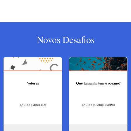
Novos Desafios
Vetores
Que tamanho tem o oceano?​
3.º Ciclo | Matemática
3.º Ciclo | Ciências Naturais