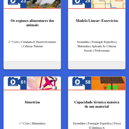
Os regimes alimentares dos
Modelo Linear: Exercícios​
animais
2.º Ciclo | Cidadania E Desenvolvimento
Secundário | Formação Específica |
| Ciências Naturais
Matemática Aplicada Às Ciências
Sociais | Profissionais
Simetrias
Capacidade térmica mássica
de um material
1.º Ciclo | Matemática
Secundário | Formação Específica | Física
E Química A