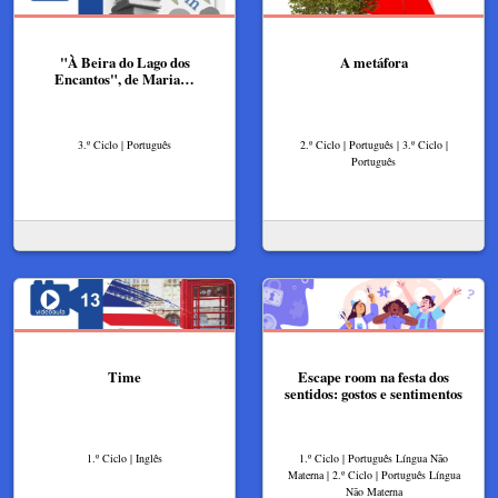
"À Beira do Lago dos
A metáfora
Encantos", de Maria…
3.º Ciclo | Português
2.º Ciclo | Português | 3.º Ciclo |
Português
Time
Escape room na festa dos
sentidos: gostos e sentimentos
1.º Ciclo | Inglês
1.º Ciclo | Português Língua Não
Materna | 2.º Ciclo | Português Língua
Não Materna