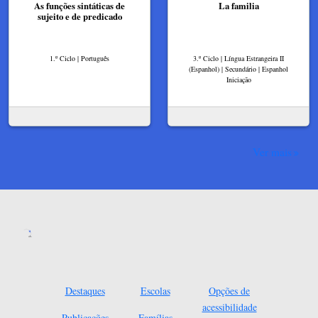
As funções sintáticas de
La familia
sujeito e de predicado
1.º Ciclo | Português
3.º Ciclo | Língua Estrangeira II
(Espanhol) | Secundário | Espanhol
Iniciação
Ver mais
Destaques
Escolas
Opções de
acessibilidade
Publicações
Famílias