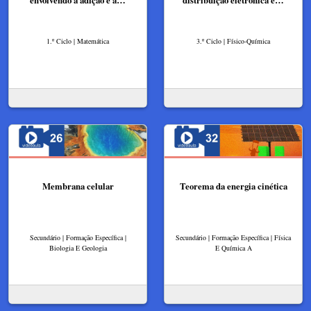
envolvendo a adição e a…
distribuição eletrónica e…
1.º Ciclo | Matemática
3.º Ciclo | Físico-Química
Membrana celular​
Teorema da energia cinética
Secundário | Formação Específica |
Secundário | Formação Específica | Física
Biologia E Geologia
E Química A