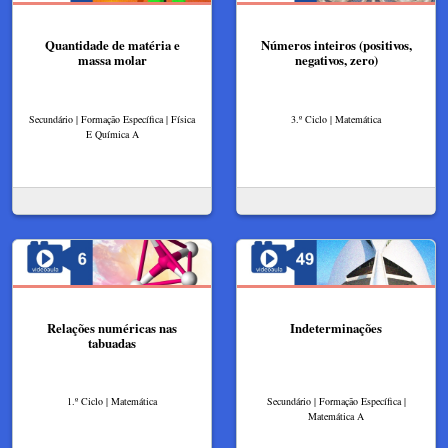
Quantidade de matéria e
Números inteiros (positivos,
massa molar
negativos, zero)
Secundário | Formação Específica | Física
3.º Ciclo | Matemática
E Química A
Relações numéricas nas
Indeterminações
tabuadas
1.º Ciclo | Matemática
Secundário | Formação Específica |
Matemática A