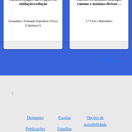
oxidação-redução
comum e máximo divisor…
Secundário | Formação Específica | Física
2.º Ciclo | Matemática
E Química A
Ver mais
Destaques
Escolas
Opções de
acessibilidade
Publicações
Famílias