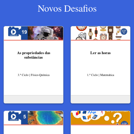
Novos Desafios
As propriedades das
Ler as horas
substâncias
3.º Ciclo | Físico-Química
1.º Ciclo | Matemática