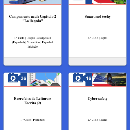
Campamento azul: Capítulo 2
Smart and techy
"La llegada"
3.º Ciclo | Língua Estrangeira II
3.º Ciclo | Inglês
(Espanhol) | Secundário | Espanhol
Iniciação
Exercícios de Leitura e
Cyber safety
Escrita (2)
1.º Ciclo | Português
2.º Ciclo | Inglês