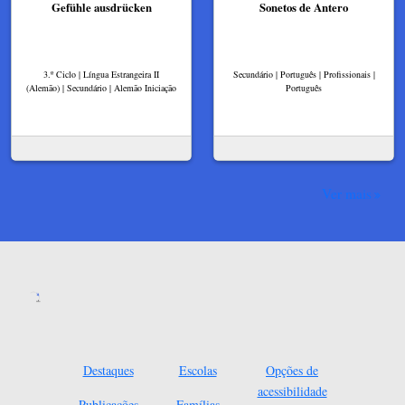
Gefühle ausdrücken
Sonetos de Antero
3.º Ciclo | Língua Estrangeira II
Secundário | Português | Profissionais |
(Alemão) | Secundário | Alemão Iniciação
Português
Ver mais
Destaques
Escolas
Opções de
acessibilidade
Publicações
Famílias