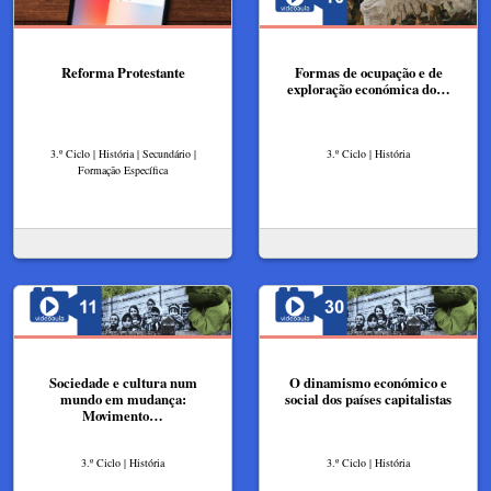
Reforma Protestante
Formas de ocupação e de
exploração económica do…
3.º Ciclo | História | Secundário |
3.º Ciclo | História
Formação Específica
Sociedade e cultura num
O dinamismo económico e
mundo em mudança:
social dos países capitalistas
Movimento…
3.º Ciclo | História
3.º Ciclo | História