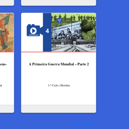
dens-
A Primeira Guerra Mundial – Parte 2
al
3.º Ciclo | História
Ver mais