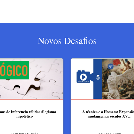
Novos Desafios
as de inferência válida: silogismo
A técnica e o Homem: Expansão
hipotético
mudança nos séculos XV…
Secundário | Filosofia
3.º Ciclo | História