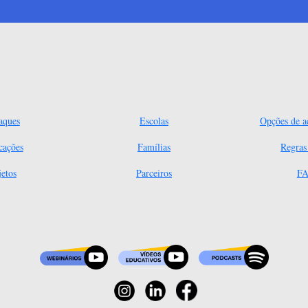
aques
Escolas
Opções de ac
cações
Famílias
Regra
jetos
Parceiros
FA