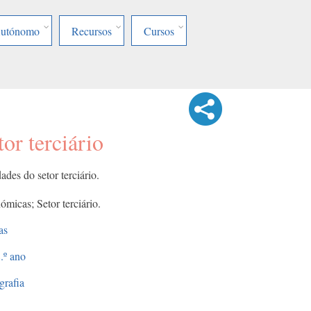
Autónomo
Recursos
Cursos
or terciário
des do setor terciário.
micas; Setor terciário.
as
.º ano
rafia