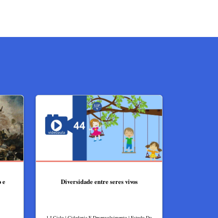
 e
Diversidade entre seres vivos
1.º Ciclo | Cidadania E Desenvolvimento | Estudo Do