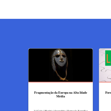
Fragmentação da Europa na Alta Idade
Form
Média
3.º Ciclo | História | Secundário | Formação Específica