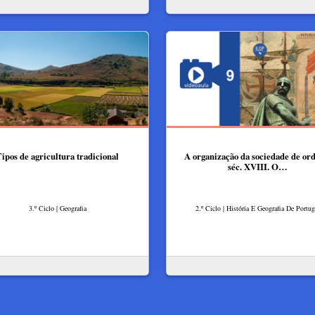
ipos de agricultura tradicional
A organização da sociedade de or
séc. XVIII. O…
3.º Ciclo | Geografia
2.º Ciclo | História E Geografia De Portug