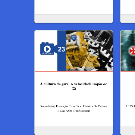
A cultura da gare. ​A velocidade impõe-se​
(2)
Secundário | Formação Específica | História Da Cultura
2.º Cicl
E Das Artes | Profissionais