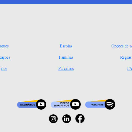
aques
Escolas
Opções de ac
cações
Famílias
Regra
jetos
Parceiros
FA