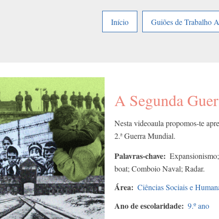
Início
Guiões de Trabalho 
A Segunda Guerr
Nesta videoaula propomos-te apren
2.ª Guerra Mundial.
Palavras-chave
Expansionismo; 
boat; Comboio Naval; Radar.
Área
Ciências Sociais e Human
Ano de escolaridade
9.º ano