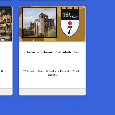
Rota dos Templários | Convento de Cristo
a B
2.º Ciclo | História E Geografia De Portugal | 3.º Ciclo |
História
Ver mais