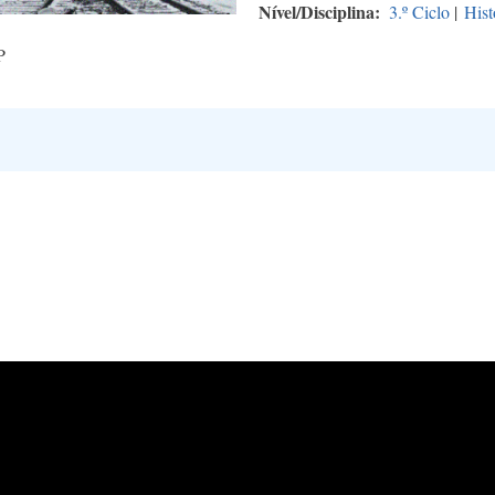
Nível/Disciplina
3.º Ciclo
|
Hist
P