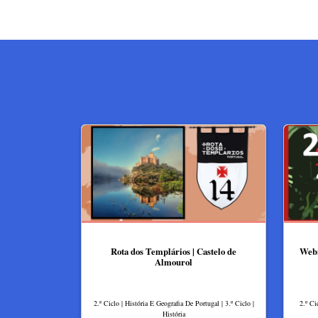
Rota dos Templários | Castelo de
Webi
Almourol
2.º Ciclo | História E Geografia De Portugal | 3.º Ciclo |
2.º Ci
História