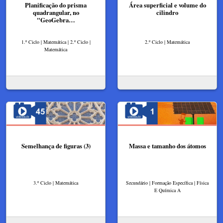
Planificação do prisma
Área superficial e volume do
quadrangular, no
cilindro
"GeoGebra…
1.º Ciclo | Matemática | 2.º Ciclo |
2.º Ciclo | Matemática
Matemática
Semelhança de figuras (3)
Massa e tamanho dos átomos
3.º Ciclo | Matemática
Secundário | Formação Específica | Física
E Química A