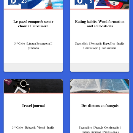
Le passé composé: savoir
Eating habits​. Word formation
choisir l´auxiliaire
and collocations​
3.º Ciclo | Língua Estrangeira II
Secundário | Formação Específica | Inglês
(Francês)
Continuação | Profissionais
Travel journal
Des dictons en français
3.º Ciclo | Educação Visual | Inglês
Secundário | Francês Continuação |
Francês Iniciação | Profissionais