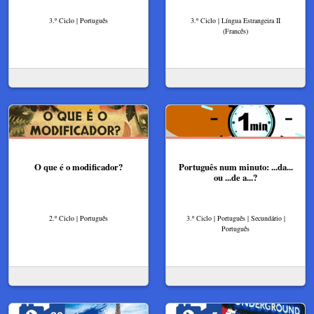
3.º Ciclo | Português
3.º Ciclo | Língua Estrangeira II
(Francês)
O que é o modificador?
Português num minuto: ...da...
ou ...de a...?
2.º Ciclo | Português
3.º Ciclo | Português | Secundário |
Português