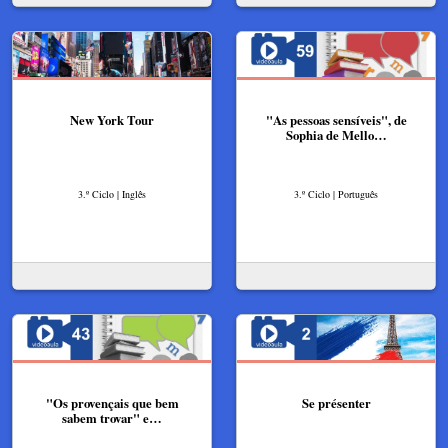
New York Tour
"As pessoas sensíveis", de
Sophia de Mello…
3.º Ciclo | Inglês
3.º Ciclo | Português
"Os provençais que bem
Se présenter
sabem trovar" e…