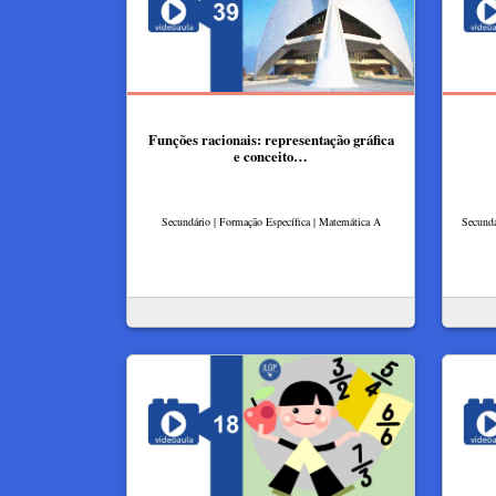
Funções racionais: representação gráfica
e conceito…
Secundário | Formação Específica | Matemática A
Secundá