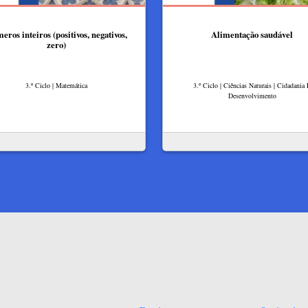
ros inteiros (positivos, negativos,
Alimentação saudável
zero)
3.º Ciclo | Matemática
3.º Ciclo | Ciências Naturais | Cidadania
Desenvolvimento