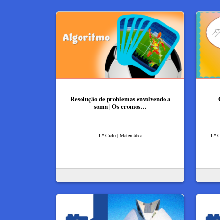
Resolução de problemas envolvendo a
soma | Os cromos…
1.º Ciclo | Matemática
1.º 