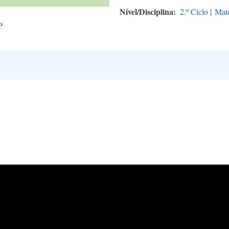
Nível/Disciplina
2.º Ciclo
|
Mat
P