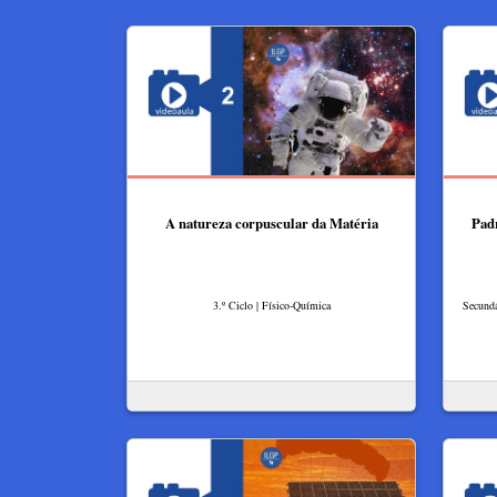
A natureza corpuscular da Matéria
Pad
3.º Ciclo | Físico-Química
Secundá