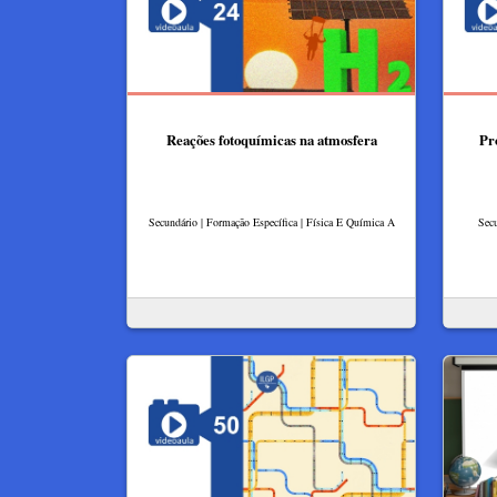
Reações fotoquímicas na atmosfera
Pr
Secundário | Formação Específica | Física E Química A
Secu