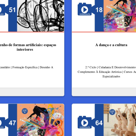
enho de formas artificiais: espaços
A dança e a cultura
interiores
cundário | Formação Específica | Desenho A
2.º Ciclo | Cidadania E Desenvolvimento 
Complemento À Educação Artística | Cursos Art
Especializados