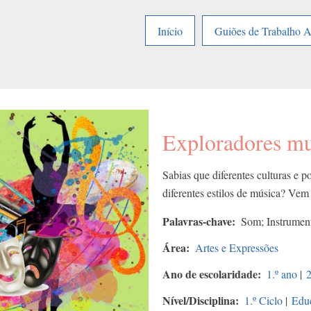
Início
Guiões de Trabalho 
Exploradores mu
Sabias que diferentes culturas e p
diferentes estilos de música? Vem
Palavras-chave
Som; Instrument
Área
Artes e Expressões
Ano de escolaridade
1.º ano
|
2
Nível/Disciplina
1.º Ciclo
|
Educ