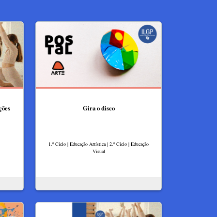
ções
Gira o disco
1.º Ciclo | Educação Artística | 2.º Ciclo | Educação
Visual