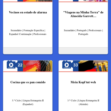
Vecinos en estado de alarma
"Viagens na Minha Terra" de
Almeida Garrett…
Secundário | Formação Específica |
Secundário | Português | Profissionais |
Espanhol Continuação | Profissionais
Português
Cocina que es pan comido
Mein Kopf tut weh
3.º Ciclo | Língua Estrangeira II
3.º Ciclo | Língua Estrangeira II
(Espanhol)
(Alemão)