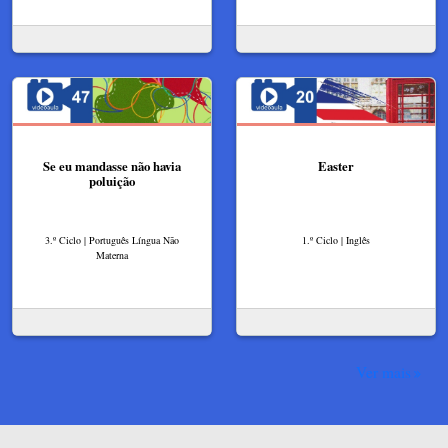
Se eu mandasse não havia
Easter
poluição
3.º Ciclo | Português Língua Não
1.º Ciclo | Inglês
Materna
Ver mais