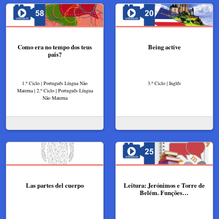
Como era no tempo dos teus
Being active
pais?
1.º Ciclo | Português Língua Não
3.º Ciclo | Inglês
Materna | 2.º Ciclo | Português Língua
Não Materna
Las partes del cuerpo
Leitura: Jerónimos e Torre de
Belém. Funções…