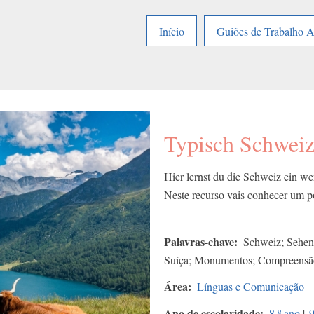
Início
Guiões de Trabalho 
Typisch Schwei
Hier lernst du die Schweiz ein w
Neste recurso vais conhecer um 
Palavras-chave
Schweiz; Sehens
Suíça; Monumentos; Compreensão
Área
Línguas e Comunicação
Ano de escolaridade
8.º ano
|
9