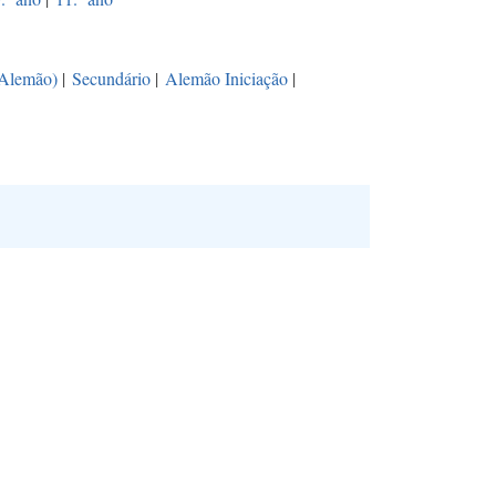
(Alemão)
|
Secundário
|
Alemão Iniciação
|