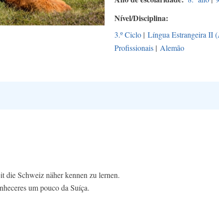
Nível/Disciplina
3.º Ciclo
|
Língua Estrangeira II 
Profissionais
|
Alemão
it die Schweiz näher kennen zu lernen.
conheceres um pouco da Suíça.