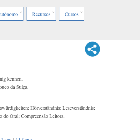
Autónomo
Recursos
Cursos
z
enig kennen.
pouco da Suíça.
würdigkeiten; Hörverständnis; Leseverständnis;
 do Oral; Compreensão Leitora.
.º ano
|
11.º ano