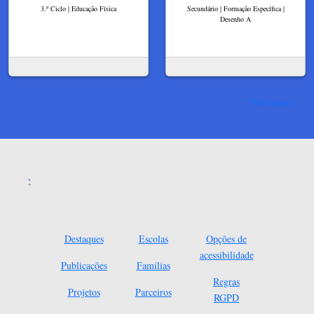
3.º Ciclo | Educação Física
Secundário | Formação Específica |
Desenho A
Ver mais
Destaques
Escolas
Opções de
acessibilidade
Publicações
Famílias
Regras
Projetos
Parceiros
RGPD