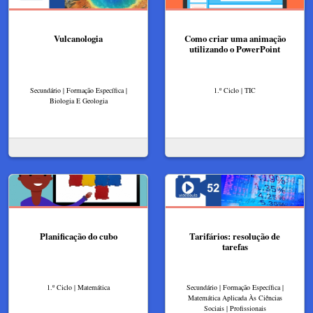
Vulcanologia
Como criar uma animação
utilizando o PowerPoint
Secundário | Formação Específica |
1.º Ciclo | TIC
Biologia E Geologia
Planificação do cubo
Tarifários: resolução de
tarefas
1.º Ciclo | Matemática
Secundário | Formação Específica |
Matemática Aplicada Às Ciências
Sociais | Profissionais