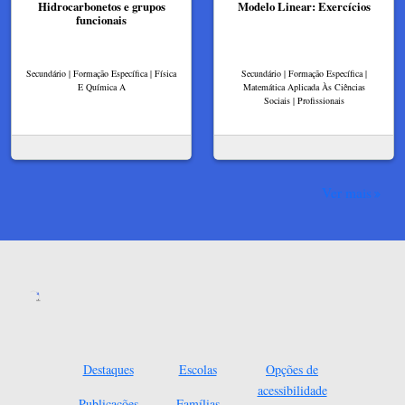
Hidrocarbonetos e grupos
Modelo Linear: Exercícios​
funcionais
Secundário | Formação Específica | Física
Secundário | Formação Específica |
E Química A
Matemática Aplicada Às Ciências
Sociais | Profissionais
Ver mais
Destaques
Escolas
Opções de
acessibilidade
Publicações
Famílias