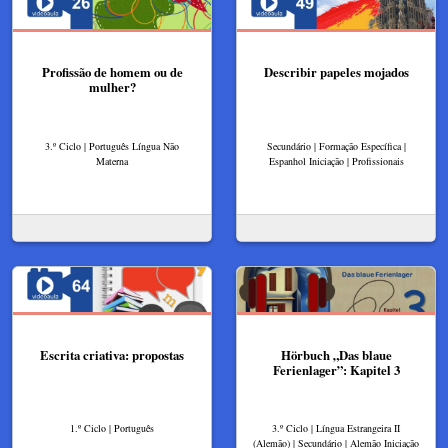
Profissão de homem ou de
Describir papeles mojados
mulher?
3.º Ciclo | Português Língua Não
Secundário | Formação Específica |
Materna
Espanhol Iniciação | Profissionais
Escrita criativa: propostas
Hörbuch „Das blaue
Ferienlager”: Kapitel 3
1.º Ciclo | Português
3.º Ciclo | Língua Estrangeira II
(Alemão) | Secundário | Alemão Iniciação