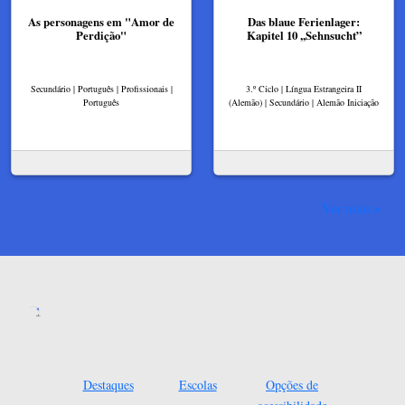
As personagens em "Amor de
Das blaue Ferienlager:
Perdição"
Kapitel 10 ,,Sehnsucht”
Secundário | Português | Profissionais |
3.º Ciclo | Língua Estrangeira II
Português
(Alemão) | Secundário | Alemão Iniciação
Ver mais
Destaques
Escolas
Opções de