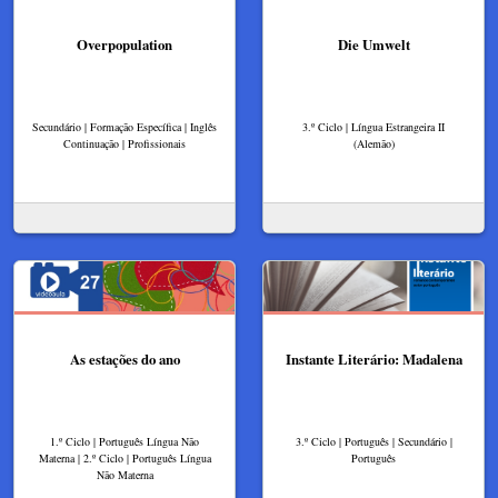
Overpopulation
Die Umwelt
Secundário | Formação Específica | Inglês
3.º Ciclo | Língua Estrangeira II
Continuação | Profissionais
(Alemão)
As estações do ano
Instante Literário: Madalena
1.º Ciclo | Português Língua Não
3.º Ciclo | Português | Secundário |
Materna | 2.º Ciclo | Português Língua
Português
Não Materna