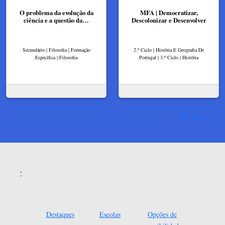
O problema da evolução da
MFA | Democratizar,
ciência e a questão da…
Descolonizar e Desenvolver
Secundário | Filosofia | Formação
2.º Ciclo | História E Geografia De
Específica | Filosofia
Portugal | 3.º Ciclo | História
Ver mais
Destaques
Escolas
Opções de