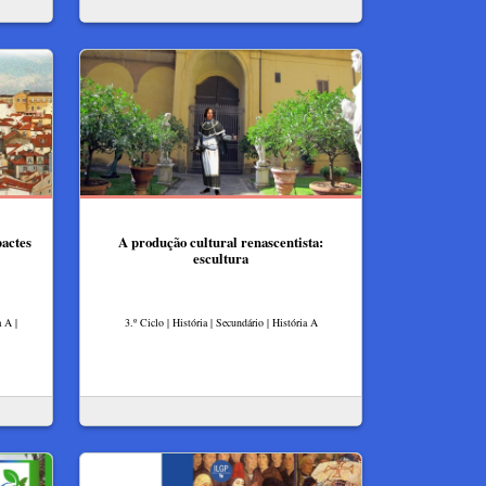
actes
A produção cultural renascentista:
escultura
 A |
3.º Ciclo | História | Secundário | História A