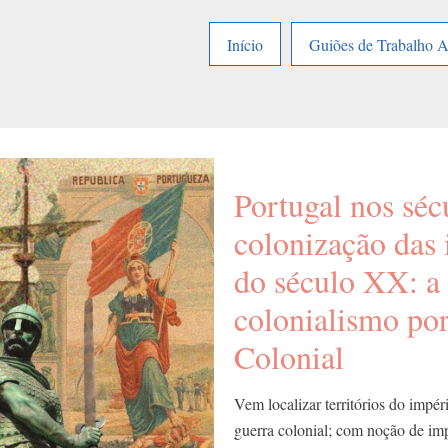
Início
Guiões de Trabalho 
Portugal nos sé
colonização das 
do século XX: a
colonialismo po
Colonial
Vem localizar territórios do impér
guerra colonial; com noção de im