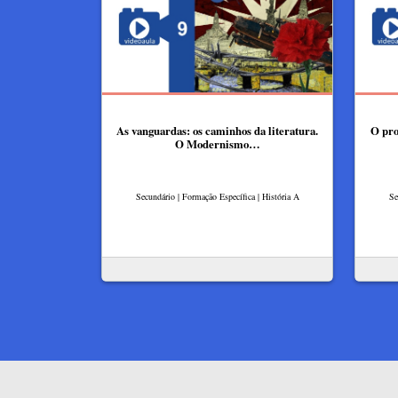
As vanguardas: os caminhos da literatura.
O pro
O Modernismo…
Secundário | Formação Específica | História A
Se