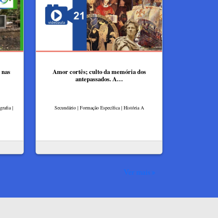
 nas
Amor cortês; culto da memória dos
antepassados. A…
rafia |
Secundário | Formação Específica | História A
Ver mais