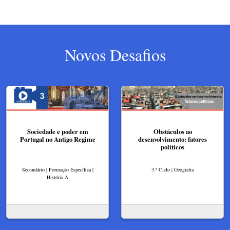
Novos Desafios
Sociedade e poder em
Obstáculos ao
Portugal no Antigo Regime
desenvolvimento: fatores
políticos
Secundário | Formação Específica |
3.º Ciclo | Geografia
História A