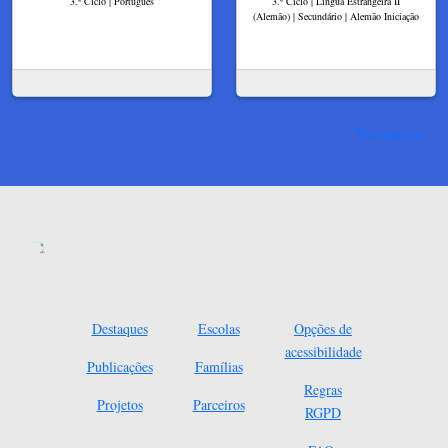
3.º Ciclo | Português
3.º Ciclo | Língua Estrangeira II
(Alemão) | Secundário | Alemão Iniciação
Ver mais
Destaques
Escolas
Opções de
acessibilidade
Publicações
Famílias
Regras
Projetos
Parceiros
RGPD