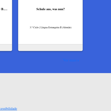
cy B.…
Schule aus, was nun?
3.º Ciclo | Língua Estrangeira II (Alemão)
Ver mais
essibilidade