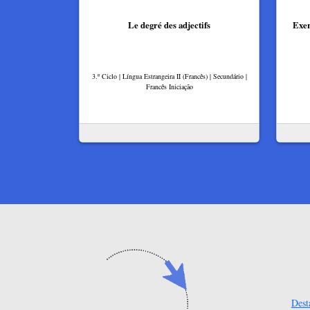
Le degré des adjectifs
Exer
3.º Ciclo | Língua Estrangeira II (Francês) | Secundário |
Francês Iniciação
Dest