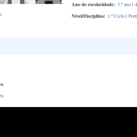
Ano de escolaridade
3.º ano
|
4
P
Nível/Disciplina
1.º Ciclo
|
Port
vo
es.