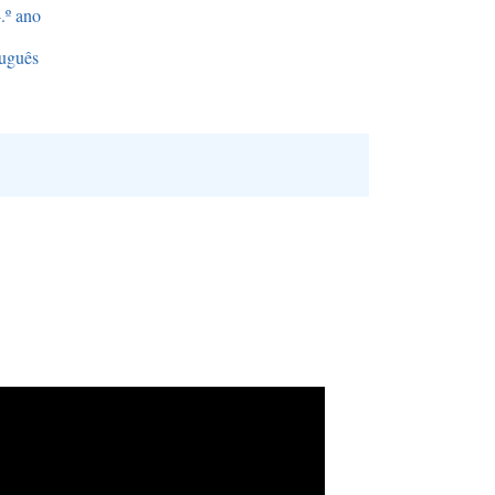
.º ano
uguês