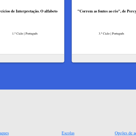
cícios de Interpretação. O alfabeto
"Correm as fontes ao rio", de Per
1.º Ciclo | Português
3.º Ciclo | Português
aques
Escolas
Opções de ac