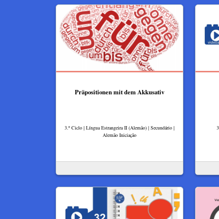
Präpositionen mit dem Akkusativ
3.º Ciclo | Língua Estrangeira II (Alemão) | Secundário |
3
Alemão Iniciação