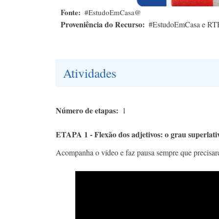
Fonte
#EstudoEmCasa@
Proveniência do Recurso
#EstudoEmCasa e RT
Atividades
Número de etapas
1
ETAPA 1 - Flexão dos adjetivos: o grau superlati
Acompanha o vídeo e faz pausa sempre que precisar