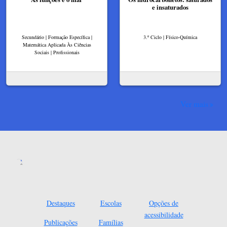
e insaturados
Secundário | Formação Específica |
3.º Ciclo | Físico-Química
Matemática Aplicada Às Ciências
Sociais | Profissionais
Ver mais
Destaques
Escolas
Opções de
acessibilidade
Publicações
Famílias