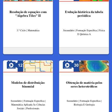
Resolução de equações com
Evolução histórica da tabela
"Algebra Tiles" II​
periódica
3.º Ciclo | Matemática
Secundário | Formação Específica | Física
E Química A
Modelos de distribuição:
Obtenção de matéria pelos
binomial
seres heterotróficos
Secundário | Formação Específica |
Secundário | Formação Específica |
Matemática Aplicada Às Ciências
Biologia E Geologia
Sociais | Profissionais