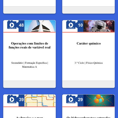
Operações com limites de
Caráter químico
funções reais de variável real
Secundário | Formação Específica |
3.º Ciclo | Físico-Química
Matemática A
As funções e o mar
Os hidrocarbonetos: saturados