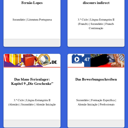
Fernão Lopes
discours indirect
Secundário | Literatura Portuguesa
3.º Ciclo | Língua Estrangeira II
(Francês) | Secundário | Francês
Continuação
Das blaue Ferienlager:
Das Bewerbungsschreiben
Kapitel 9 ,,Die Geschenke”
3.º Ciclo | Língua Estrangeira II
Secundário | Formação Específica |
(Alemão) | Secundário | Alemão Iniciação
Alemão Iniciação | Profissionais