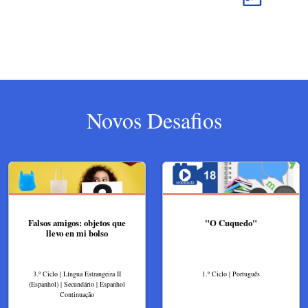
Novos Desafios
Falsos amigos: objetos que
"O Cuquedo"
llevo en mi bolso
3.º Ciclo | Língua Estrangeira II
1.º Ciclo | Português
(Espanhol) | Secundário | Espanhol
Continuação