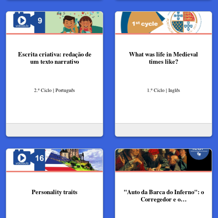
Escrita criativa: redação de
What was life in Medieval
um texto narrativo
times like?
2.º Ciclo | Português
1.º Ciclo | Inglês
Personality traits
"Auto da Barca do Inferno": o
Corregedor e o…